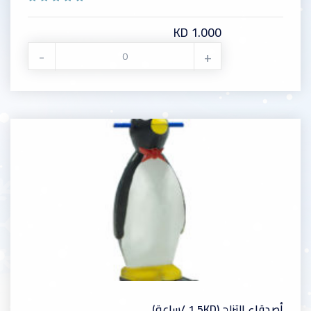
KD 1.000
-
+
أصدقاء التزلج (1.5KD /ساعة)